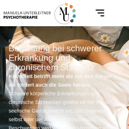
FACHBEREICH
Begleitung bei schwerer
Erkrankung und
chronischem Schmerz
Krankheit betrifft mehr als nur den Körper –
sie fordert auch die Seele heraus.
Schwere körperliche Erkrankungen und
chronische Schmerzen greifen oft tief in das
seelische Gleichgewicht ein. Die Diagnose
selbst oder der Alltag mit anhaltenden
Beschwerden wird von vielen Menschen als