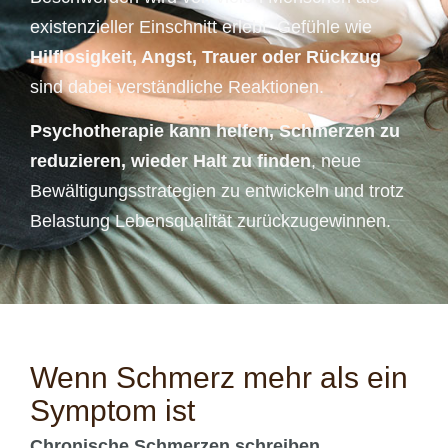
existenzieller Einschnitt erlebt. Gefühle wie
Hilflosigkeit, Angst, Trauer oder Rückzug
sind dabei verständliche Reaktionen.
Psychotherapie kann helfen, Schmerzen zu
reduzieren, wieder Halt zu finden
, neue
Bewältigungsstrategien zu entwickeln und trotz
Belastung Lebensqualität zurückzugewinnen.
Wenn Schmerz mehr als ein
Symptom ist
Chronische Schmerzen schreiben