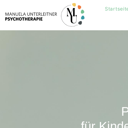
Startseit
P
für Kind